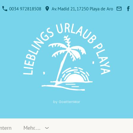
0034 972818508
Av. Madid 21, 17250 Playa de Aro
ntern
Mehr....