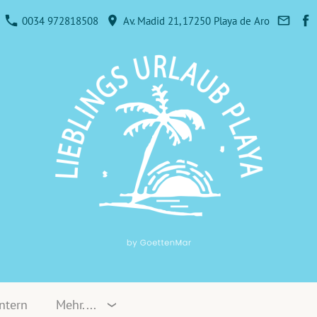
0034 972818508
Av. Madid 21, 17250 Playa de Aro
ntern
Mehr....